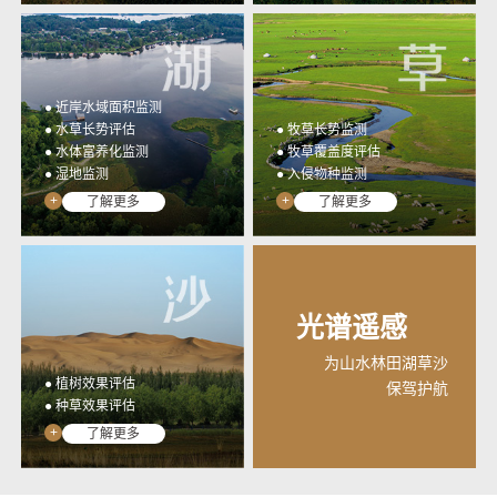
● 近岸水域面积监测
● 水草长势评估
● 牧草长势监测
● 水体富养化监测
● 牧草覆盖度评估
● 湿地监测
● 入侵物种监测
+
+
了解更多
了解更多
光谱遥感
为山水林田湖草沙
● 植树效果评估
保驾护航
● 种草效果评估
+
了解更多