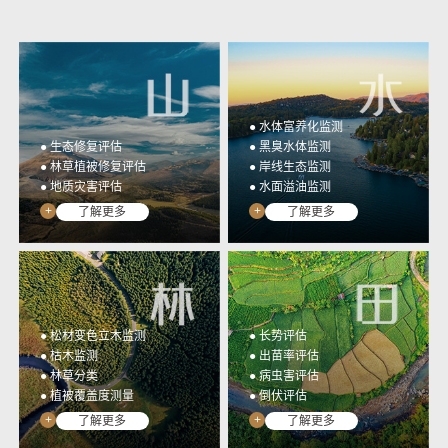
光谱行业应用监测数据统
高集成、低门槛、全开放
一管理与应用&提取成果
多光谱相机开发工具包
展示
YUSENSESDK
光谱数据展示平台
YUSENSEVIEWER
● 水体富养化监测
● 生态修复评估
● 黑臭水体监测
● 林草植被修复评估
● 岸线生态监测
● 地质灾害评估
● 水面溢油监测
+
+
了解更多
了解更多
● 松材变色立木监测
● 长势评估
● 枯木监测
● 出苗率评估
● 林草分类
● 病虫害评估
● 植被覆盖度测量
● 倒伏评估
+
+
了解更多
了解更多