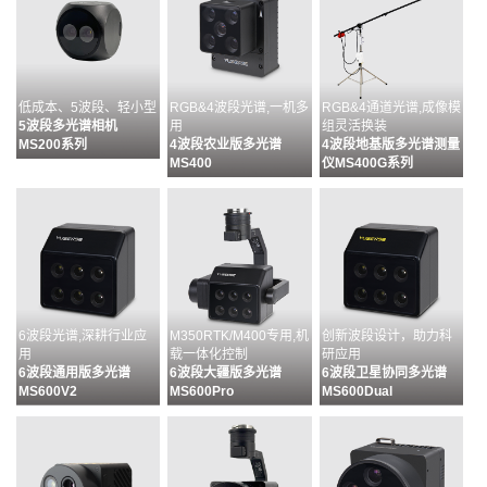
低成本、5波段、轻小型
RGB&4波段光谱,一机多
RGB&4通道光谱,成像模
5波段多光谱相机
用
组灵活换装
MS200系列
4波段农业版多光谱
4波段地基版多光谱测量
MS400
仪MS400G系列
6波段光谱,深耕行业应
M350RTK/M400专用,机
创新波段设计，助力科
用
载一体化控制
研应用
6波段通用版多光谱
6波段大疆版多光谱
6波段卫星协同多光谱
MS600V2
MS600Pro
MS600Dual