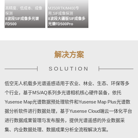
高精度、低成本、成像
M350RTK/M400专
探测
用,SIF成像探测
8波段SIF成像多光谱
8波段大疆版SIF成像多
FD500
光谱FD500Pro
解决方案
SOLUTION
多通道配准&无缝拼接&
目标分析、识别及成果输
MS400G状态监控&相机
多源数据融合
出流程化处理
设置&数据管理
低空无人机载多光谱遥感适用于农业、林业、生态、环保等多
数据预处理软件MAP
数据分析软件MAPPLUS
地基终端控制软件
YUSENSENET
个行业，基于MS/AQ系列多光谱相机核心硬件装备，依托
Yusense Map光谱数据预处理软件和Yusense Map Plus光谱数
据分析软件进行数据处理，基于Yusense Cloud端云一体化平台
进行数据成果管理与发布服务，提供光谱遥感的外业数据采
集、内业数据处理、数据成果分析全流程解决方案。