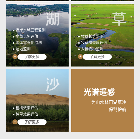
● 近岸水域面积监测
● 水草长势评估
● 牧草长势监测
● 水体富养化监测
● 牧草覆盖度评估
● 湿地监测
● 入侵物种监测
+
+
了解更多
了解更多
光谱遥感
为山水林田湖草沙
● 植树效果评估
保驾护航
● 种草效果评估
+
了解更多