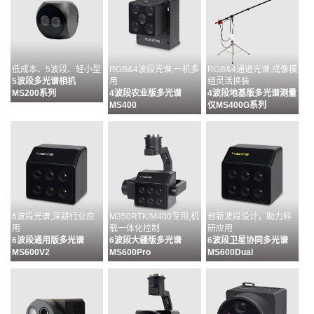
低成本、5波段、轻小型
RGB&4波段光谱,一机多
RGB&4通道光谱,成像模
5波段多光谱相机
用
组灵活换装
MS200系列
4波段农业版多光谱
4波段地基版多光谱测量
MS400
仪MS400G系列
6波段光谱,深耕行业应
M350RTK/M400专用,机
创新波段设计，助力科
用
载一体化控制
研应用
6波段通用版多光谱
6波段大疆版多光谱
6波段卫星协同多光谱
MS600V2
MS600Pro
MS600Dual