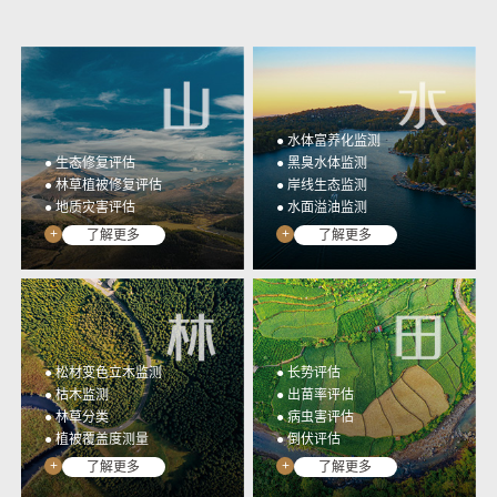
光谱行业应用监测数据统
高集成、低门槛、全开放
一管理与应用&提取成果
多光谱相机开发工具包
展示
YUSENSESDK
光谱数据展示平台
YUSENSEVIEWER
● 水体富养化监测
● 生态修复评估
● 黑臭水体监测
● 林草植被修复评估
● 岸线生态监测
● 地质灾害评估
● 水面溢油监测
+
+
了解更多
了解更多
● 松材变色立木监测
● 长势评估
● 枯木监测
● 出苗率评估
● 林草分类
● 病虫害评估
● 植被覆盖度测量
● 倒伏评估
+
+
了解更多
了解更多