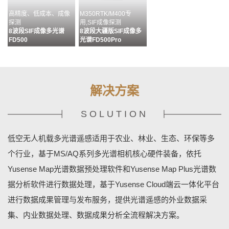
高精度、低成本、成像
M350RTK/M400专
探测
用,SIF成像探测
8波段SIF成像多光谱
8波段大疆版SIF成像多
FD500
光谱FD500Pro
解决方案
SOLUTION
多通道配准&无缝拼接&
目标分析、识别及成果输
MS400G状态监控&相机
多源数据融合
出流程化处理
设置&数据管理
低空无人机载多光谱遥感适用于农业、林业、生态、环保等多
数据预处理软件MAP
数据分析软件MAPPLUS
地基终端控制软件
YUSENSENET
个行业，基于MS/AQ系列多光谱相机核心硬件装备，依托
Yusense Map光谱数据预处理软件和Yusense Map Plus光谱数
据分析软件进行数据处理，基于Yusense Cloud端云一体化平台
进行数据成果管理与发布服务，提供光谱遥感的外业数据采
集、内业数据处理、数据成果分析全流程解决方案。