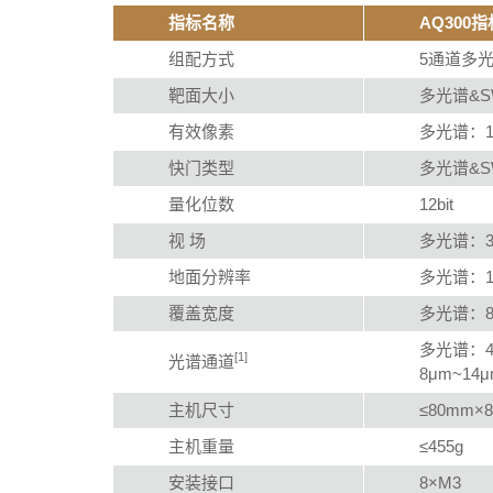
指标名称
AQ300
组配方式
5通道多光
靶面大小
多光谱&SW
有效像素
多光谱：1.
快门类型
多光谱&S
量化位数
12bit
视 场
多光谱：36.
地面分辨率
多光谱：12
覆盖宽度
多光谱：80
多光谱：450
[1]
光谱通道
8μm~14
主机尺寸
≤80mm×
主机重量
≤455g
安装接口
8×M3