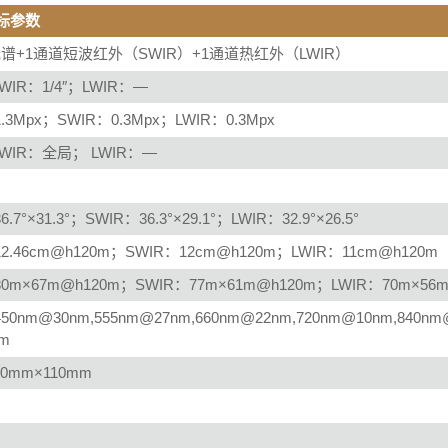
指标参数
谱+1通道短波红外（SWIR）+1通道热红外（LWIR）
IR：1/4″；LWIR：—
3Mpx；SWIR：0.3Mpx；LWIR：0.3Mpx
WIR：全局； LWIR：—
7°×31.3°；SWIR：36.3°×29.1°；LWIR：32.9°×26.5°
.46cm@h120m；SWIR：12cm@h120m；LWIR：11cm@h120m
m×67m@h120m；SWIR：77m×61m@h120m；LWIR：70m×56m
nm@30nm,555nm@27nm,660nm@22nm,720nm@10nm,840nm@
μm
80mm×110mm