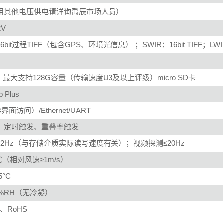
（采用其他电压供电请详询禹辰市场人员）
2V
bit过程TIFF（包含GPS、环境光信息） ；SWIR：16bit TIFF；LWIR
、最大支持128G容量（传输速度U3及以上评级）micro SD卡
 Plus
B界面访问）/Ethernet/UART
、定时触发、重叠率触发
2Hz（与存储介质实际读写速度有关）；视频探测≤20Hz
5℃（相对风速≥1m/s）
5°C
80%RH（无冷凝）
、RoHS