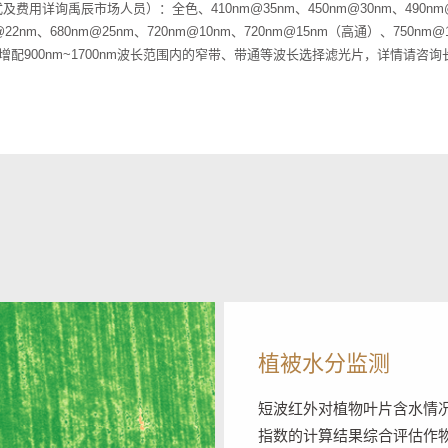
详询禹辰市场人员）：全色、410nm@35nm、450nm@30nm、490nm@25n
m@22nm、680nm@25nm、720nm@10nm、720nm@15nm（高通）、750nm@
[2]允许增配900nm~1700nm波长范围内的窄带、带通等波长选择滤光片，详情请
植被水分监测
短波红外对植物叶片含水情
指数的计算结果综合评估作