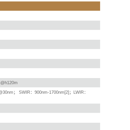
@h120m
30nm； SWIR：900nm-1700nm[2]；LWIR：