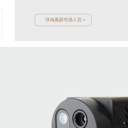
详询禹辰市场人员 >