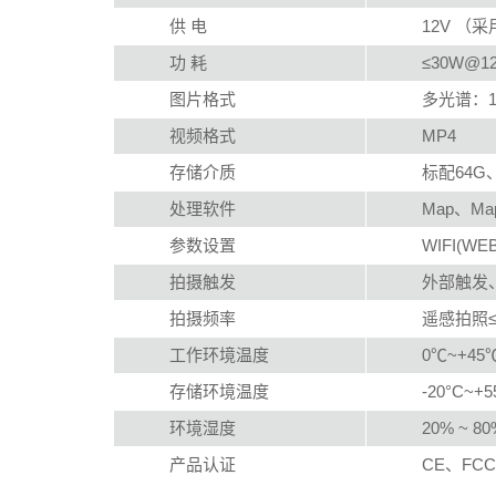
供 电
12V 
功 耗
≤30W@1
图片格式
多光谱：16
视频格式
MP4
存储介质
标配64G
处理软件
Map、Map
参数设置
WIFI(WE
拍摄触发
外部触发
拍摄频率
遥感拍照≤
工作环境温度
0℃~+4
存储环境温度
-20°C~+5
环境湿度
20% ~ 
产品认证
CE、FCC