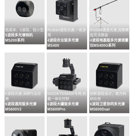
低成本、5波段、轻小型
RGB&4波段光谱,一机多
RGB&4通道光谱,成像模
5波段多光谱相机
用
组灵活换装
MS200系列
4波段农业版多光谱
4波段地基版多光谱测量
MS400
仪MS400G系列
6波段光谱,深耕行业应
M350RTK/M400专用,机
创新波段设计，助力科
用
载一体化控制
研应用
6波段通用版多光谱
6波段大疆版多光谱
6波段卫星协同多光谱
MS600V2
MS600Pro
MS600Dual