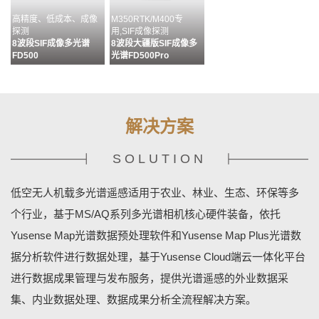
高精度、低成本、成像
M350RTK/M400专
探测
用,SIF成像探测
8波段SIF成像多光谱
8波段大疆版SIF成像多
FD500
光谱FD500Pro
解决方案
SOLUTION
多通道配准&无缝拼接&
目标分析、识别及成果输
MS400G状态监控&相机
多源数据融合
出流程化处理
设置&数据管理
低空无人机载多光谱遥感适用于农业、林业、生态、环保等多
数据预处理软件MAP
数据分析软件MAPPLUS
地基终端控制软件
YUSENSENET
个行业，基于MS/AQ系列多光谱相机核心硬件装备，依托
Yusense Map光谱数据预处理软件和Yusense Map Plus光谱数
据分析软件进行数据处理，基于Yusense Cloud端云一体化平台
进行数据成果管理与发布服务，提供光谱遥感的外业数据采
集、内业数据处理、数据成果分析全流程解决方案。