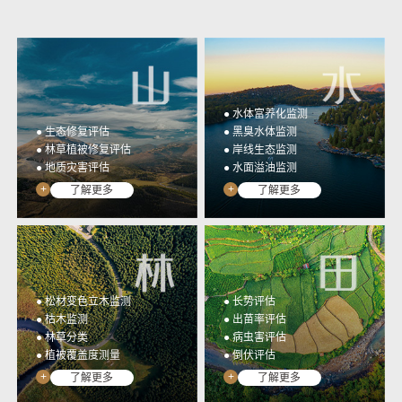
光谱行业应用监测数据统
高集成、低门槛、全开放
一管理与应用&提取成果
多光谱相机开发工具包
展示
YUSENSESDK
光谱数据展示平台
YUSENSEVIEWER
● 水体富养化监测
● 生态修复评估
● 黑臭水体监测
● 林草植被修复评估
● 岸线生态监测
● 地质灾害评估
● 水面溢油监测
+
+
了解更多
了解更多
● 松材变色立木监测
● 长势评估
● 枯木监测
● 出苗率评估
● 林草分类
● 病虫害评估
● 植被覆盖度测量
● 倒伏评估
+
+
了解更多
了解更多