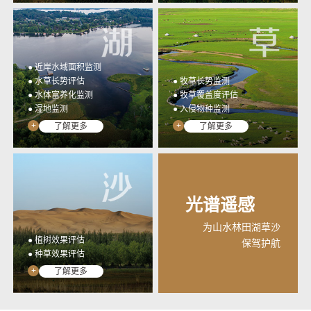
● 近岸水域面积监测
● 水草长势评估
● 牧草长势监测
● 水体富养化监测
● 牧草覆盖度评估
● 湿地监测
● 入侵物种监测
+
+
了解更多
了解更多
光谱遥感
为山水林田湖草沙
● 植树效果评估
保驾护航
● 种草效果评估
+
了解更多