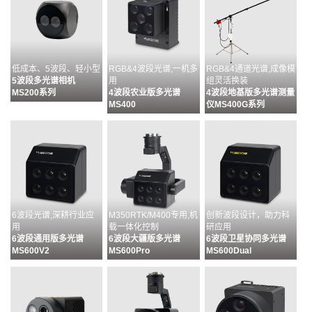
低成本、5波段、轻小型
RGB&4波段光谱,一机多
RGB&4通道光谱,成像模
5波段多光谱相机
用
组灵活换装
MS200系列
4波段农业版多光谱
4波段地基版多光谱测量
MS400
仪MS400G系列
6波段光谱,深耕行业应
M350RTK/M400专用,机
创新波段设计，助力科
用
载一体化控制
研应用
6波段通用版多光谱
6波段大疆版多光谱
6波段卫星协同多光谱
MS600V2
MS600Pro
MS600Dual