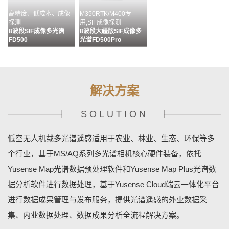
高精度、低成本、成像
M350RTK/M400专
探测
用,SIF成像探测
8波段SIF成像多光谱
8波段大疆版SIF成像多
FD500
光谱FD500Pro
解决方案
SOLUTION
多通道配准&无缝拼接&
目标分析、识别及成果输
MS400G状态监控&相机
多源数据融合
出流程化处理
设置&数据管理
低空无人机载多光谱遥感适用于农业、林业、生态、环保等多
数据预处理软件MAP
数据分析软件MAPPLUS
地基终端控制软件
YUSENSENET
个行业，基于MS/AQ系列多光谱相机核心硬件装备，依托
Yusense Map光谱数据预处理软件和Yusense Map Plus光谱数
据分析软件进行数据处理，基于Yusense Cloud端云一体化平台
进行数据成果管理与发布服务，提供光谱遥感的外业数据采
集、内业数据处理、数据成果分析全流程解决方案。