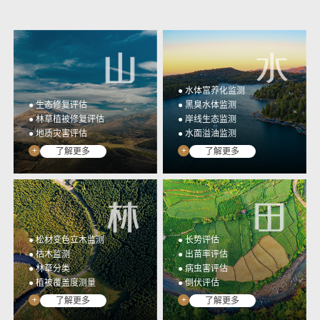
光谱行业应用监测数据统
高集成、低门槛、全开放
一管理与应用&提取成果
多光谱相机开发工具包
展示
YUSENSESDK
光谱数据展示平台
YUSENSEVIEWER
● 水体富养化监测
● 生态修复评估
● 黑臭水体监测
● 林草植被修复评估
● 岸线生态监测
● 地质灾害评估
● 水面溢油监测
+
+
了解更多
了解更多
● 松材变色立木监测
● 长势评估
● 枯木监测
● 出苗率评估
● 林草分类
● 病虫害评估
● 植被覆盖度测量
● 倒伏评估
+
+
了解更多
了解更多