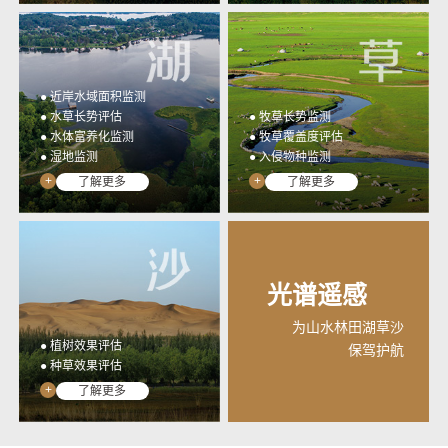
● 近岸水域面积监测
● 水草长势评估
● 牧草长势监测
● 水体富养化监测
● 牧草覆盖度评估
● 湿地监测
● 入侵物种监测
+
+
了解更多
了解更多
光谱遥感
为山水林田湖草沙
● 植树效果评估
保驾护航
● 种草效果评估
+
了解更多